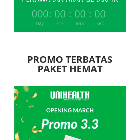
000
:
00
:
00
:
00
Day
Hrs
Min
Sec
PROMO TERBATAS
PAKET HEMAT