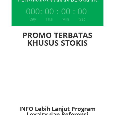
000
:
00
:
00
:
00
Day
Hrs
Min
Sec
PROMO TERBATAS
KHUSUS STOKIS
INFO Lebih Lanjut Program
Loyalty dan Referensi