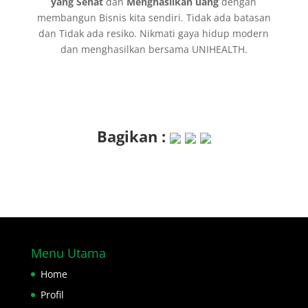
yang Sehat
dan
Menghasilkan uang
dengan
membangun Bisnis kita sendiri. Tidak ada batasan
dan Tidak ada resiko. Nikmati gaya hidup modern
dan menghasilkan bersama UNIHEALTH.
Bagikan :
Menu Utama
Home
Profil