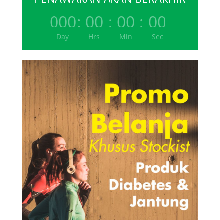
000
:
00
:
00
:
00
Day
Hrs
Min
Sec